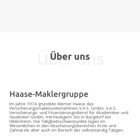
Über uns
Über uns
Haase-Maklergruppe
Im Jahre 1974 gründete Werner Haase das
Versicherungsmaklerunternehmen V.A.S. GmbH, V.A.S.
Versicherungs- und Finanzierungsdienst für Akademiker und
Studenten GmbH, mit heutigem Sitz in Burgdorf bei
Hildesheim. Die Tätigkeitsschwerpunkte lagen im
Wesentlichen in den Absicherungsbereichen Ärzte und
Zahnärzte aber auch im Bereich der selbstständig Tätigen.