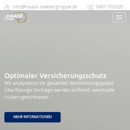
info@haase-maklergruppe.de
0431 705520
TOGG
NAVI
Optimaler Versicherungsschutz
Wir analysieren Ihr gesamtes Versicherungspaket.
Überflüssige Verträge werden entfernt, eventuelle
Lücken geschlossen.
MEHR INFORMATIONEN